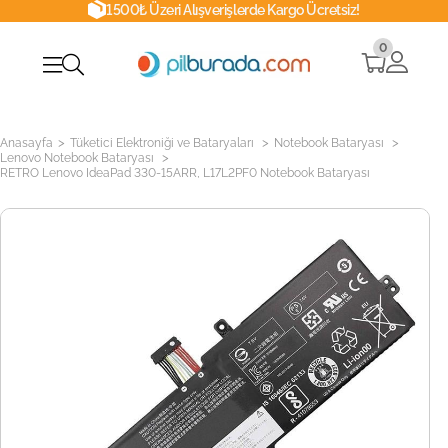
1500₺ Üzeri Alışverişlerde Kargo Ücretsiz!
0
>
>
>
Anasayfa
Tüketici Elektroniği ve Bataryaları
Notebook Bataryası
>
Lenovo Notebook Bataryası
RETRO Lenovo IdeaPad 330-15ARR, L17L2PF0 Notebook Bataryası