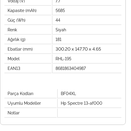
Voltaj (V)
7.7
Kapasite (mAh)
5685
Güç (Wh)
44
Renk
Siyah
Ağırlık (g)
181
300.20 x 147.70 x 4.65
Ebatlar (mm)
Model
RHL-195
EAN13
8681863404987
Parça Kodları
BF04XL
Uyumlu Modeller
Hp Spectre 13-af000
Notlar