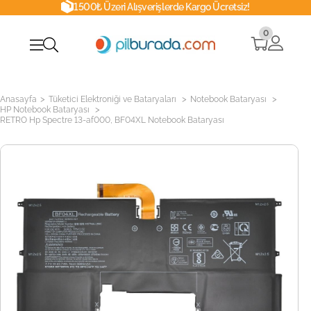
1500₺ Üzeri Alışverişlerde Kargo Ücretsiz!
0
>
>
>
Anasayfa
Tüketici Elektroniği ve Bataryaları
Notebook Bataryası
>
HP Notebook Bataryası
RETRO Hp Spectre 13-af000, BF04XL Notebook Bataryası