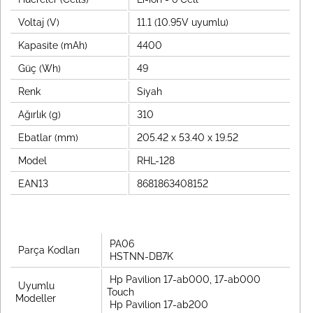
Voltaj (V)
11.1 (10.95V uyumlu)
Kapasite (mAh)
4400
Güç (Wh)
49
Renk
Siyah
Ağırlık (g)
310
Ebatlar (mm)
205.42 x 53.40 x 19.52
Model
RHL-128
EAN13
8681863408152
PA06
Parça Kodları
HSTNN-DB7K
Hp Pavilion 17-ab000, 17-ab000
Uyumlu
Touch
Modeller
Hp Pavilion 17-ab200