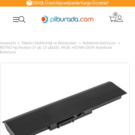
1500₺ Üzeri Alışverişlerde Kargo Ücretsiz!
0
>
>
>
Anasayfa
Tüketici Elektroniği ve Bataryaları
Notebook Bataryası
RETRO Hp Pavilion 17-ab, 17-ab000, PA06, HSTNN-DB7K Notebook
Bataryası