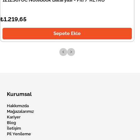
121ZS07OC Notebook Bataryası - Pili / RETRO
₺1.219,65
Sepete Ekle
‹
›
Kurumsal
Hakkımızda
Mağazalarımız
Kariyer
Blog
İletişim
Pil Yenileme