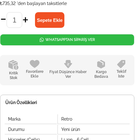
₺735,32
'den başlayan taksitlerle
WHATSAPPTAN SİPARİŞ VER
Favorilere
Teklif
Fiyat Düşünce Haber
Kargo
Kritik
Ekle
İste
Ver
Bedava
Stok
Ürün Özellikleri
Marka
Retro
Durumu
Yeni ürün
Hücreler (Cells)
Li-ion - 6 Cell