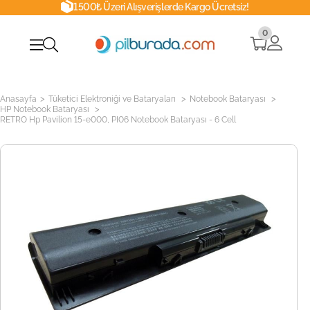
1500₺ Üzeri Alışverişlerde Kargo Ücretsiz!
0
>
>
>
Anasayfa
Tüketici Elektroniği ve Bataryaları
Notebook Bataryası
>
HP Notebook Bataryası
RETRO Hp Pavilion 15-e000, PI06 Notebook Bataryası - 6 Cell