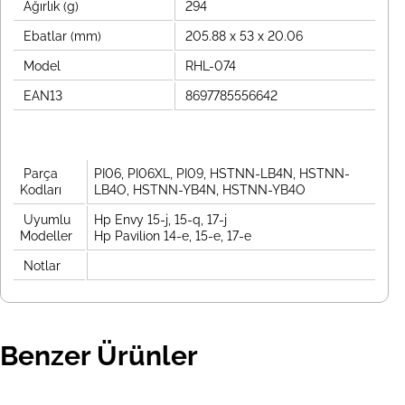
Ağırlık (g)
294
Ebatlar (mm)
205.88 x 53 x 20.06
Model
RHL-074
EAN13
8697785556642
Parça
PI06, PI06XL, PI09, HSTNN-LB4N, HSTNN-
Kodları
LB4O, HSTNN-YB4N, HSTNN-YB4O
Uyumlu
Hp Envy 15-j, 15-q, 17-j
Modeller
Hp Pavilion 14-e, 15-e, 17-e
Notlar
Benzer Ürünler