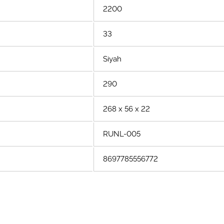
2200
33
Siyah
290
268 x 56 x 22
RUNL-005
8697785556772