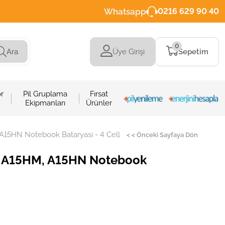
Whatsapp
0216 629 90 40
0
Üye Girişi
Sepetim
Ara
r
Pil Gruplama
Fırsat
Ekipmanları
Ürünler
15HN Notebook Bataryası - 4 Cell
< < Önceki Sayfaya Dön
a A15HM, A15HN Notebook