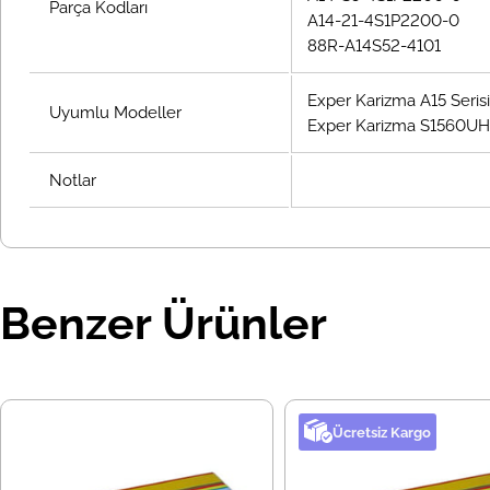
Parça Kodları
A14-21-4S1P2200-0
88R-A14S52-4101
Exper Karizma A15 Seri
Uyumlu Modeller
Exper Karizma S1560UH
Notlar
Benzer Ürünler
Ücretsiz Kargo