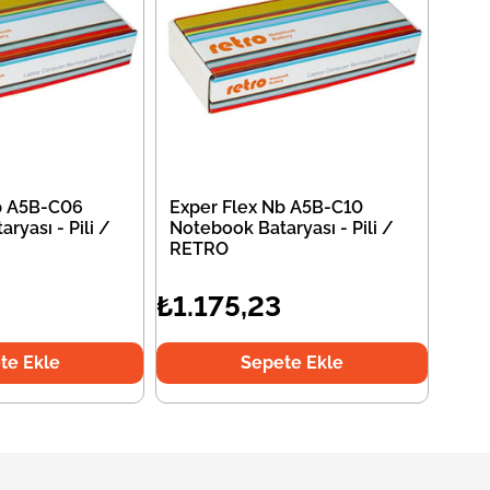
b A5B-C06
Exper Flex Nb A5B-C10
ryası - Pili /
Notebook Bataryası - Pili /
RETRO
₺1.175,23
te Ekle
Sepete Ekle