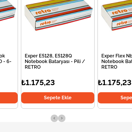
ok
Exper E5128, E5128Q
Exper Flex N
O - 6-
Notebook Bataryası - Pili /
Notebook Bata
RETRO
RETRO
₺1.175,23
₺1.175,23
Sepete Ekle
Sepe
‹
›