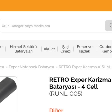
ve
Hizmet Sektörü
Şarj
Fener ve
Outdoo
Aküler
Bataryaları
Cihazı
Işıldak
Kamp
sı
Exper Notebook Bataryası
RETRO Exper Karizma A15HM, A
>
>
RETRO Exper Karizm
Bataryası - 4 Cell
(RUNL-005)
Diğer