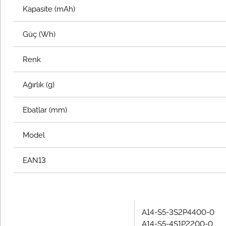
Kapasite (mAh)
Güç (Wh)
Renk
Ağırlık (g)
Ebatlar (mm)
Model
EAN13
A14-S5-3S2P4400-0
A14-S5-4S1P2200-0