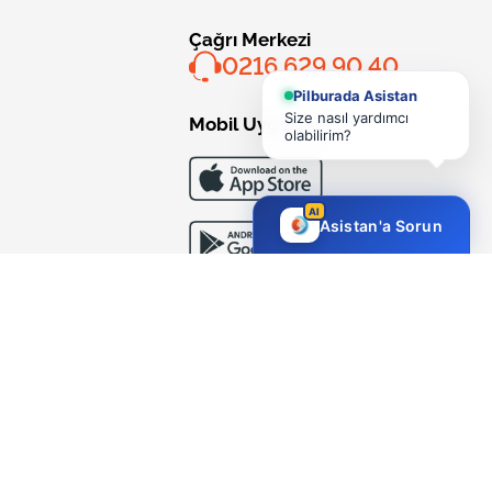
Çağrı Merkezi
0216 629 90 40
Pilburada Asistan
Size nasıl yardımcı
Mobil Uygulama
olabilirim?
AI
Asistan'a Sorun
Bizi Takip Edin