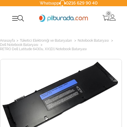
0216 629 90 40
Whatsapp
0
>
>
>
Anasayfa
Tüketici Elektroniği ve Bataryaları
Notebook Bataryası
>
Dell Notebook Bataryası
RETRO Dell Latitude 6430u, XX1D1 Notebook Bataryası