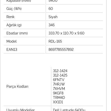
Kapasite (mAh)
5400
Güç (Wh)
60
Renk
Siyah
Ağırlık (g)
346
Ebatlar (mm)
333.70 x 110.70 x 9.60
Model
RDL-165
EAN13
8697785557892
312-1424
312-1425
6FNTV
7HRJW
Parça Kodları
7XHVM
9KGF8
TRM4D
XX1D1
Uyumlu Modeller
Dell Latitude 6430u