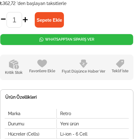
₺362,72
'den başlayan taksitlerle
WHATSAPPTAN SİPARİŞ VER
Favorilere Ekle
Teklif İste
Fiyat Düşünce Haber Ver
Kritik Stok
Ürün Özellikleri
Marka
Retro
Durumu
Yeni ürün
Hücreler (Cells)
Li-ion - 6 Cell