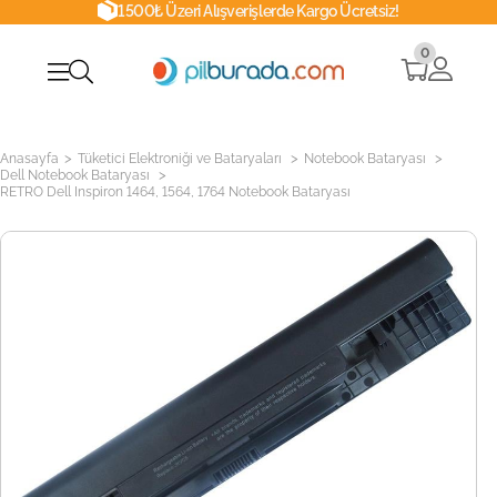
1500₺ Üzeri Alışverişlerde Kargo Ücretsiz!
0
>
>
>
Anasayfa
Tüketici Elektroniği ve Bataryaları
Notebook Bataryası
>
Dell Notebook Bataryası
RETRO Dell Inspiron 1464, 1564, 1764 Notebook Bataryası