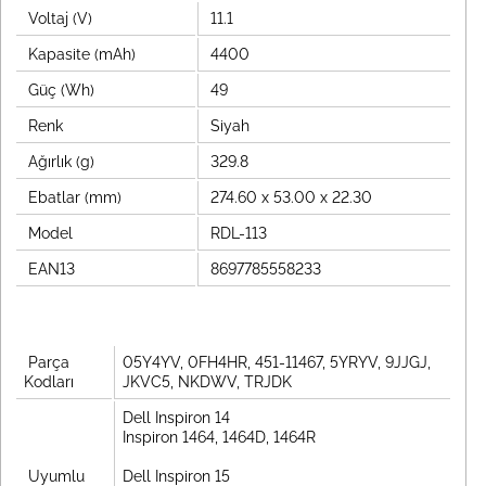
Voltaj (V)
11.1
Kapasite (mAh)
4400
Güç (Wh)
49
Renk
Siyah
Ağırlık (g)
329.8
Ebatlar (mm)
274.60 x 53.00 x 22.30
Model
RDL-113
EAN13
8697785558233
Parça
05Y4YV, 0FH4HR, 451-11467, 5YRYV, 9JJGJ,
Kodları
JKVC5, NKDWV, TRJDK
Dell Inspiron 14
Inspiron 1464, 1464D, 1464R
Uyumlu
Dell Inspiron 15