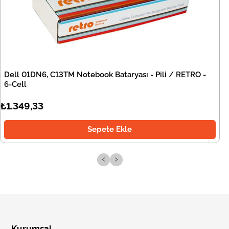
Dell 01DN6, C13TM Notebook Bataryası - Pili / RETRO -
6-Cell
₺1.349,33
Sepete Ekle
‹
›
Kurumsal