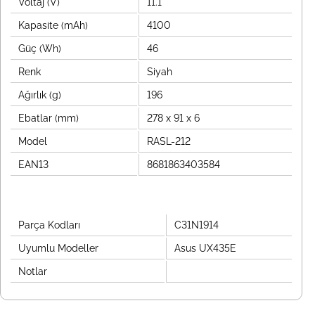
Voltaj (V)
11.1
Kapasite (mAh)
4100
Güç (Wh)
46
Renk
Siyah
Ağırlık (g)
196
Ebatlar (mm)
278 x 91 x 6
Model
RASL-212
EAN13
8681863403584
Parça Kodları
C31N1914
Uyumlu Modeller
Asus UX435E
Notlar