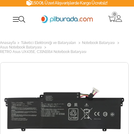
1500₺ Üzeri Alışverişlerde Kargo Ücretsiz!
0
>
>
>
Anasayfa
Tüketici Elektroniği ve Bataryaları
Notebook Bataryası
>
Asus Notebook Bataryası
RETRO Asus UX435E, C31N1914 Notebook Bataryası