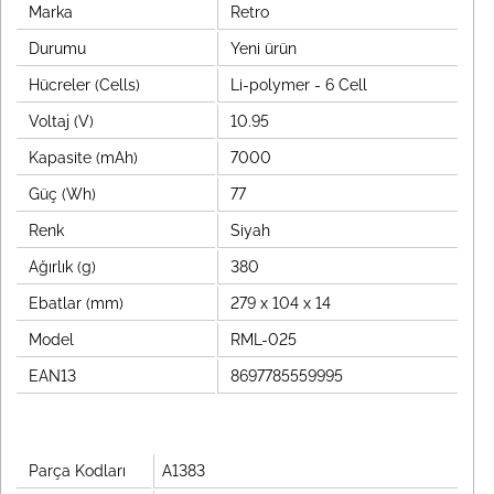
Marka
Retro
Durumu
Yeni ürün
Hücreler (Cells)
Li-polymer - 6 Cell
Voltaj (V)
10.95
Kapasite (mAh)
7000
Güç (Wh)
77
Renk
Siyah
Ağırlık (g)
380
Ebatlar (mm)
279 x 104 x 14
Model
RML-025
EAN13
8697785559995
Parça Kodları
A1383