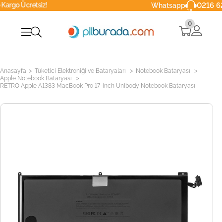
tsiz!
0216 629 90 40
Whatsapp
0
>
>
>
Anasayfa
Tüketici Elektroniği ve Bataryaları
Notebook Bataryası
>
Apple Notebook Bataryası
RETRO Apple A1383 MacBook Pro 17-inch Unibody Notebook Bataryası