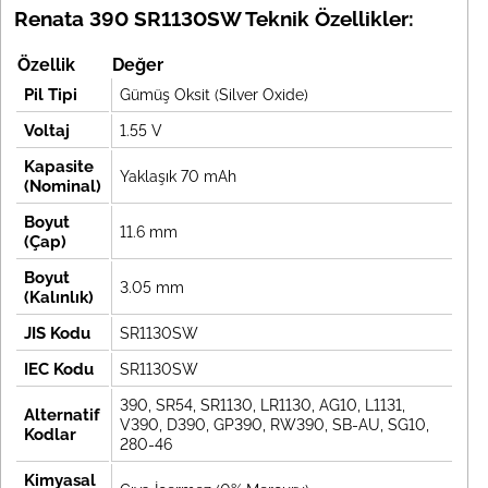
Renata 390 SR1130SW Teknik Özellikler:
Özellik
Değer
Pil Tipi
Gümüş Oksit (Silver Oxide)
Voltaj
1.55 V
Kapasite
Yaklaşık 70 mAh
(Nominal)
Boyut
11.6 mm
(Çap)
Boyut
3.05 mm
(Kalınlık)
JIS Kodu
SR1130SW
IEC Kodu
SR1130SW
390, SR54, SR1130, LR1130, AG10, L1131,
Alternatif
V390, D390, GP390, RW390, SB-AU, SG10,
Kodlar
280-46
Kimyasal