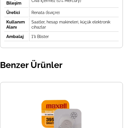
Cıva İçermez (0% Mercury)
Bileşim
Üretici
Renata (İsviçre)
Kullanım
Saatler, hesap makineleri, küçük elektronik
Alanı
cihazlar
Ambalaj
1'li Blister
Benzer Ürünler