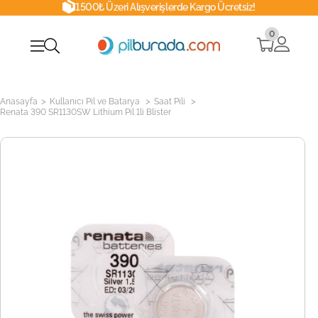
1500₺ Üzeri Alışverişlerde Kargo Ücretsiz!
0
>
>
>
Anasayfa
Kullanıcı Pil ve Batarya
Saat Pili
Renata 390 SR1130SW Lithium Pil 1li Blister