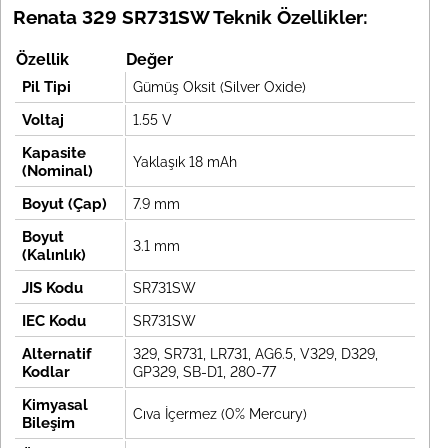
Renata 329 SR731SW Teknik Özellikler:
Özellik
Değer
Pil Tipi
Gümüş Oksit (Silver Oxide)
Voltaj
1.55 V
Kapasite
Yaklaşık 18 mAh
(Nominal)
Boyut (Çap)
7.9 mm
Boyut
3.1 mm
(Kalınlık)
JIS Kodu
SR731SW
IEC Kodu
SR731SW
Alternatif
329, SR731, LR731, AG6.5, V329, D329,
Kodlar
GP329, SB-D1, 280-77
Kimyasal
Cıva İçermez (0% Mercury)
Bileşim