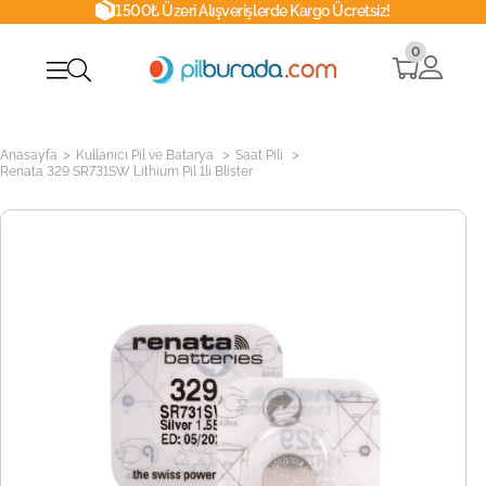
1500₺ Üzeri Alışverişlerde Kargo Ücretsiz!
0
>
>
>
Anasayfa
Kullanıcı Pil ve Batarya
Saat Pili
Renata 329 SR731SW Lithium Pil 1li Blister