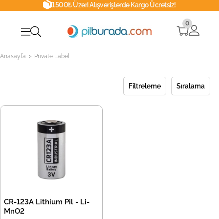
1500₺ Üzeri Alışverişlerde Kargo Ücretsiz!
0
>
Anasayfa
Private Label
Filtreleme
Sıralama
CR-123A Lithium Pil - Li-
MnO2