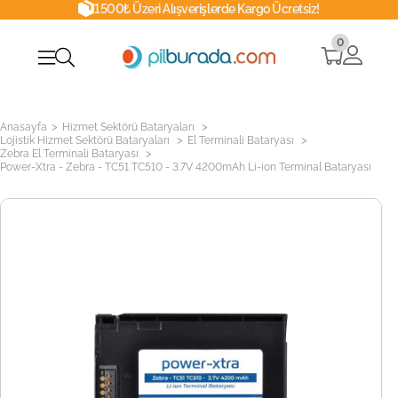
1500₺ Üzeri Alışverişlerde Kargo Ücretsiz!
0
>
>
Anasayfa
Hizmet Sektörü Bataryaları
>
>
Lojistik Hizmet Sektörü Bataryaları
El Terminali Bataryası
>
Zebra El Terminali Bataryası
Power-Xtra - Zebra - TC51 TC510 - 3.7V 4200mAh Li-ion Terminal Bataryası