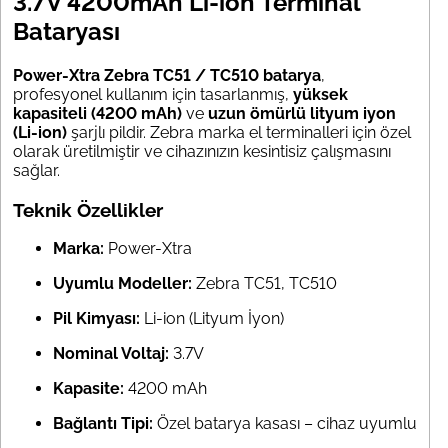
3.7V 4200mAh Li-ion Terminal
Bataryası
Power-Xtra Zebra TC51 / TC510 batarya
,
profesyonel kullanım için tasarlanmış,
yüksek
kapasiteli (4200 mAh)
ve
uzun ömürlü lityum iyon
(Li-ion)
şarjlı pildir. Zebra marka el terminalleri için özel
olarak üretilmiştir ve cihazınızın kesintisiz çalışmasını
sağlar.
Teknik Özellikler
Marka:
Power-Xtra
Uyumlu Modeller:
Zebra TC51, TC510
Pil Kimyası:
Li-ion (Lityum İyon)
Nominal Voltaj:
3.7V
Kapasite:
4200 mAh
Bağlantı Tipi:
Özel batarya kasası – cihaz uyumlu