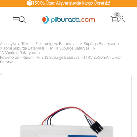
1500₺ Üzeri Alışverişlerde Kargo Ücretsiz!
0
>
>
>
Anasayfa
Tüketici Elektroniği ve Bataryaları
Süpürge Bataryası
>
>
Xiaomi Süpürge Bataryası
Mijia Süpürge Bataryası
>
1S Süpürge Bataryası
Power-Xtra - Xiaomi Mijia 1S Süpürge Bataryası - 14.4V 2500mAh Li-ion
Batarya