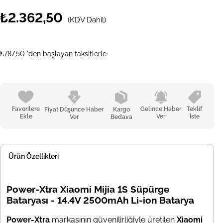
₺2.362,50
(KDV Dahil)
₺787,50
'den başlayan taksitlerle
Favorilere
Gelince Haber
Teklif
Fiyat Düşünce Haber
Kargo
Ekle
Ver
İste
Ver
Bedava
Ürün Özellikleri
Power-Xtra Xiaomi Mijia 1S Süpürge
Bataryası - 14.4V 2500mAh Li-ion Batarya
Power-Xtra
markasının güvenilirliğiyle üretilen
Xiaomi