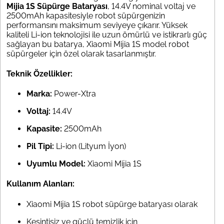
Mijia 1S Süpürge Bataryası
, 14.4V nominal voltaj ve
2500mAh kapasitesiyle robot süpürgenizin
performansını maksimum seviyeye çıkarır. Yüksek
kaliteli Li-ion teknolojisi ile uzun ömürlü ve istikrarlı güç
sağlayan bu batarya, Xiaomi Mijia 1S model robot
süpürgeler için özel olarak tasarlanmıştır.
Teknik Özellikler:
Marka:
Power-Xtra
Voltaj:
14.4V
Kapasite:
2500mAh
Pil Tipi:
Li-ion (Lityum İyon)
Uyumlu Model:
Xiaomi Mijia 1S
Kullanım Alanları:
Xiaomi Mijia 1S robot süpürge bataryası olarak
Kesintisiz ve güçlü temizlik için