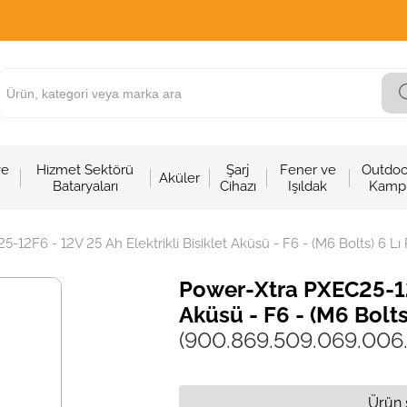
ve
Hizmet Sektörü
Şarj
Fener ve
Outdoo
Aküler
Bataryaları
Cihazı
Işıldak
Kamp
-12F6 - 12V 25 Ah Elektrikli Bisiklet Aküsü - F6 - (M6 Bolts) 6 Lı
Power-Xtra PXEC25-12F
Aküsü - F6 - (M6 Bolts
(900.869.509.069.006
Ürün 