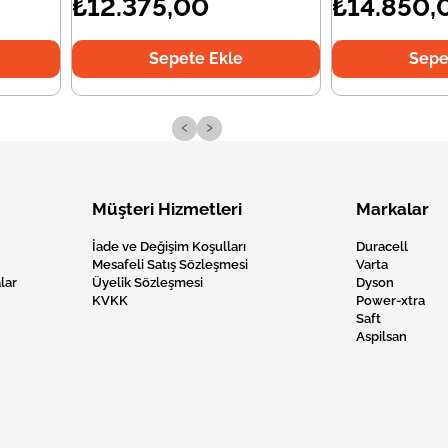
₺12.375,00
₺14.850,
Sepete Ekle
Sepe
‹
›
Müşteri Hizmetleri
Markalar
İade ve Değişim Koşulları
Duracell
Mesafeli Satış Sözleşmesi
Varta
lar
Üyelik Sözleşmesi
Dyson
KVKK
Power-xtra
Saft
Aspilsan