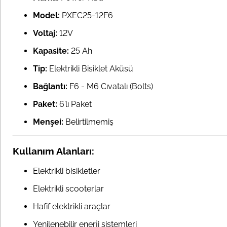
Model:
PXEC25-12F6
Voltaj:
12V
Kapasite:
25 Ah
Tip:
Elektrikli Bisiklet Aküsü
Bağlantı:
F6 - M6 Cıvatalı (Bolts)
Paket:
6’lı Paket
Menşei:
Belirtilmemiş
Kullanım Alanları:
Elektrikli bisikletler
Elektrikli scooterlar
Hafif elektrikli araçlar
Yenilenebilir enerji sistemleri