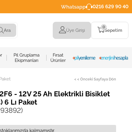
Whatsapp
0216 629 90 40
0
Üye Girişi
Sepetim
Ara
r
Pil Gruplama
Fırsat
Ekipmanları
Ürünler
 Paket
< < Önceki Sayfaya Dön
6 - 12V 25 Ah Elektrikli Bisiklet
) 6 Lı Paket
.93892)
stoklarımızda kalmamıştır.