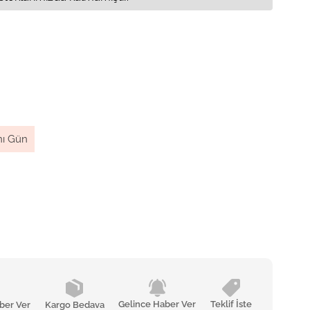
nı Gün
Gelince Haber Ver
Teklif İste
ber Ver
Kargo Bedava