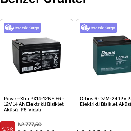
Ücretsiz Kargo
Ücretsiz Kargo
Power-Xtra PX14-12NE F6 -
Orbus 6-DZM-24 12V 2
12V 14 Ah Elektrikli Bisiklet
Elektrikli Bisiklet Aküs
Aküsü -F6-Vidalı
₺2.777,50
%28