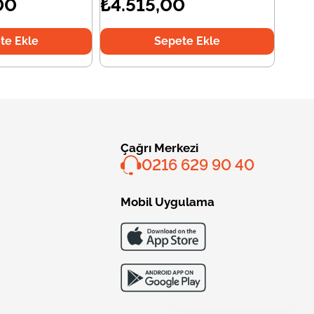
00
₺4.515,00
te Ekle
Sepete Ekle
Çağrı Merkezi
0216 629 90 40
Mobil Uygulama