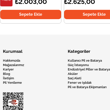
₺2.003,00
₺2.625,00
Sepete Ekle
Sepete Ekle
Kurumsal
Kategoriler
Hakkımızda
Kullanıcı Pil ve Batarya
Mağazalarımız
Güç İstasyonu
Kariyer
Endüstriyel Piller ve Batarya
Blog
Aküler
İletişim
Sarj Aleti
Pil Yenileme
Fener ve Işıldak
Pil ve Batarya Ekipmanları