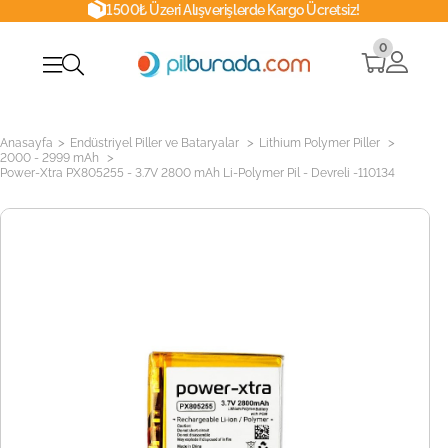
1500₺ Üzeri Alışverişlerde Kargo Ücretsiz!
0
>
>
>
Anasayfa
Endüstriyel Piller ve Bataryalar
Lithium Polymer Piller
>
2000 - 2999 mAh
Power-Xtra PX805255 - 3.7V 2800 mAh Li-Polymer Pil - Devreli -110134