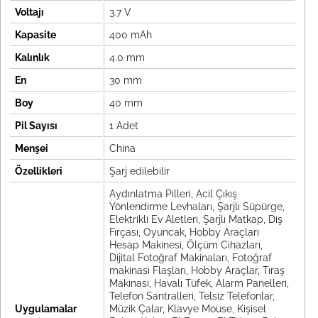
Voltajı
3.7 V
Kapasite
400 mAh
Kalınlık
4.0 mm
En
30 mm
Boy
40 mm
Pil Sayısı
1 Adet
Menşei
China
Özellikleri
Şarj edilebilir
Aydınlatma Pilleri, Acil Çıkış
Yönlendirme Levhaları, Şarjlı Süpürge,
Elektrikli Ev Aletleri, Şarjlı Matkap, Diş
Fırçası, Oyuncak, Hobby Araçları
Hesap Makinesi, Ölçüm Cihazları,
Dijital Fotoğraf Makinaları, Fotoğraf
makinası Flaşları, Hobby Araçlar, Tıraş
Makinası, Havalı Tüfek, Alarm Panelleri,
Telefon Santralleri, Telsiz Telefonlar,
Uygulamalar
Müzik Çalar, Klavye Mouse, Kişisel