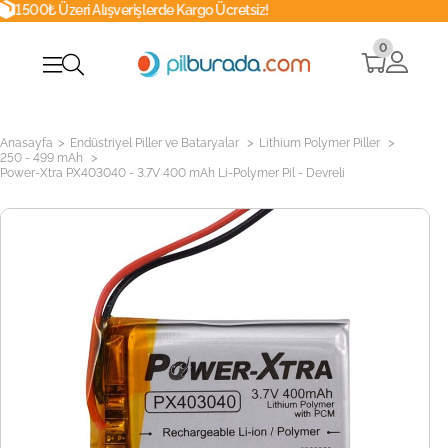
şverişlerde Kargo Ücretsiz!
Whatsapp
0
>
>
>
Anasayfa
Endüstriyel Piller ve Bataryalar
Lithium Polymer Piller
>
250 - 499 mAh
Power-Xtra PX403040 - 3.7V 400 mAh Li-Polymer Pil - Devreli