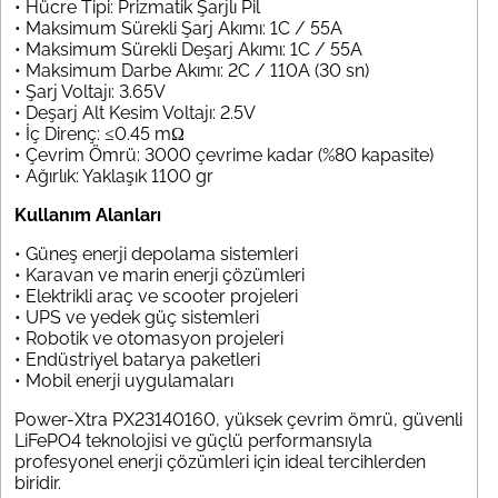
• Hücre Tipi: Prizmatik Şarjlı Pil
• Maksimum Sürekli Şarj Akımı: 1C / 55A
• Maksimum Sürekli Deşarj Akımı: 1C / 55A
• Maksimum Darbe Akımı: 2C / 110A (30 sn)
• Şarj Voltajı: 3.65V
• Deşarj Alt Kesim Voltajı: 2.5V
• İç Direnç: ≤0.45 mΩ
• Çevrim Ömrü: 3000 çevrime kadar (%80 kapasite)
• Ağırlık: Yaklaşık 1100 gr
Kullanım Alanları
• Güneş enerji depolama sistemleri
• Karavan ve marin enerji çözümleri
• Elektrikli araç ve scooter projeleri
• UPS ve yedek güç sistemleri
• Robotik ve otomasyon projeleri
• Endüstriyel batarya paketleri
• Mobil enerji uygulamaları
Power-Xtra PX23140160, yüksek çevrim ömrü, güvenli
LiFePO4 teknolojisi ve güçlü performansıyla
profesyonel enerji çözümleri için ideal tercihlerden
biridir.