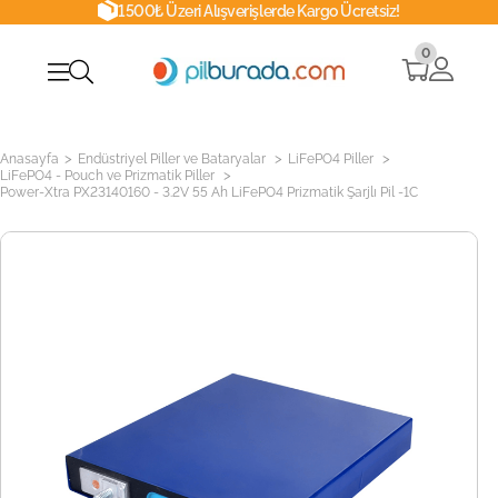
1500₺ Üzeri Alışverişlerde Kargo Ücretsiz!
0
>
>
>
Anasayfa
Endüstriyel Piller ve Bataryalar
LiFePO4 Piller
>
LiFePO4 - Pouch ve Prizmatik Piller
Power-Xtra PX23140160 - 3.2V 55 Ah LiFePO4 Prizmatik Şarjlı Pil -1C