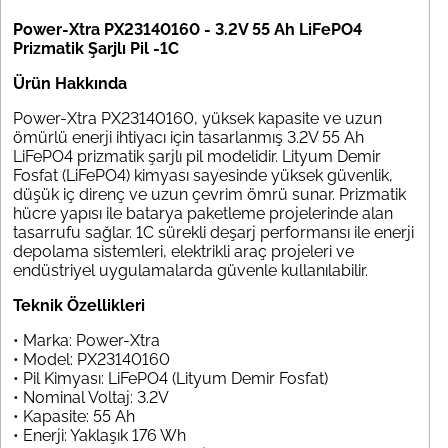
Power-Xtra PX23140160 - 3.2V 55 Ah LiFePO4
Prizmatik Şarjlı Pil -1C
Ürün Hakkında
Power-Xtra PX23140160, yüksek kapasite ve uzun
ömürlü enerji ihtiyacı için tasarlanmış 3.2V 55 Ah
LiFePO4 prizmatik şarjlı pil modelidir. Lityum Demir
Fosfat (LiFePO4) kimyası sayesinde yüksek güvenlik,
düşük iç direnç ve uzun çevrim ömrü sunar. Prizmatik
hücre yapısı ile batarya paketleme projelerinde alan
tasarrufu sağlar. 1C sürekli deşarj performansı ile enerji
depolama sistemleri, elektrikli araç projeleri ve
endüstriyel uygulamalarda güvenle kullanılabilir.
Teknik Özellikleri
• Marka: Power-Xtra
• Model: PX23140160
• Pil Kimyası: LiFePO4 (Lityum Demir Fosfat)
• Nominal Voltaj: 3.2V
• Kapasite: 55 Ah
• Enerji: Yaklaşık 176 Wh