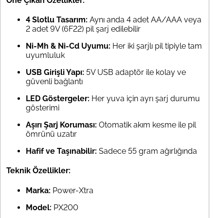
Öne Çıkan Özellikler:
4 Slotlu Tasarım:
Aynı anda 4 adet AA/AAA veya
2 adet 9V (6F22) pil şarj edilebilir
Ni-Mh & Ni-Cd Uyumu:
Her iki şarjlı pil tipiyle tam
uyumluluk
USB Girişli Yapı:
5V USB adaptör ile kolay ve
güvenli bağlantı
LED Göstergeler:
Her yuva için ayrı şarj durumu
gösterimi
Aşırı Şarj Koruması:
Otomatik akım kesme ile pil
ömrünü uzatır
Hafif ve Taşınabilir:
Sadece 55 gram ağırlığında
Teknik Özellikler:
Marka:
Power-Xtra
Model:
PX200