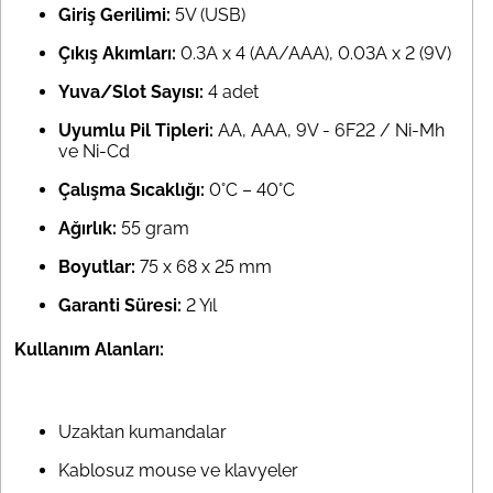
Giriş Gerilimi:
5V (USB)
Çıkış Akımları:
0.3A x 4 (AA/AAA), 0.03A x 2 (9V)
Yuva/Slot Sayısı:
4 adet
Uyumlu Pil Tipleri:
AA, AAA, 9V - 6F22 / Ni-Mh
ve Ni-Cd
Çalışma Sıcaklığı:
0°C – 40°C
Ağırlık:
55 gram
Boyutlar:
75 x 68 x 25 mm
Garanti Süresi:
2 Yıl
Kullanım Alanları:
Uzaktan kumandalar
Kablosuz mouse ve klavyeler