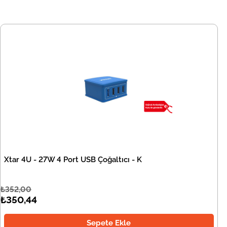
Xtar 4U - 27W 4 Port USB Çoğaltıcı - K
₺352,00
₺350,44
Sepete Ekle