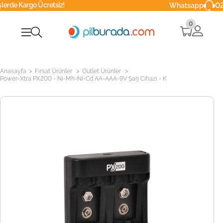
etsiz!
0216 629 90 4
Whatsapp
0
>
>
>
Anasayfa
Fırsat Ürünler
Outlet Ürünler
Power-Xtra PX200 - Ni-Mh-Ni-Cd AA-AAA-9V Şarj Cihazı - K