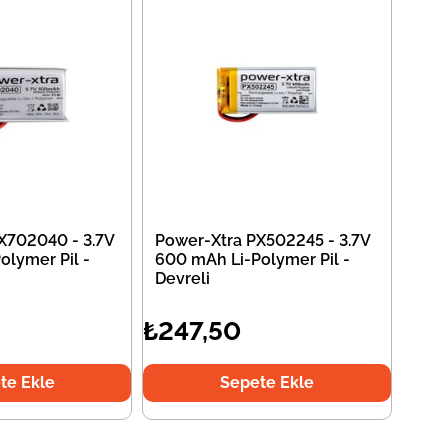
X702040 - 3.7V
Power-Xtra PX502245 - 3.7V
olymer Pil -
600 mAh Li-Polymer Pil -
Devreli
₺247,50
te Ekle
Sepete Ekle