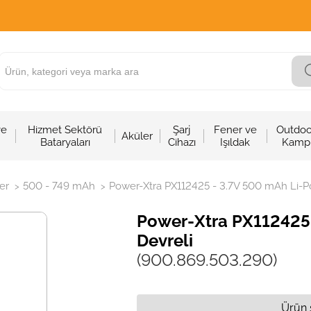
ve
Hizmet Sektörü
Şarj
Fener ve
Outdoo
Aküler
Bataryaları
Cihazı
Işıldak
Kamp
er
500 - 749 mAh
Power-Xtra PX112425 - 3.7V 500 mAh Li-Po
>
>
Power-Xtra PX112425 
Devreli
(900.869.503.290)
Ürün 