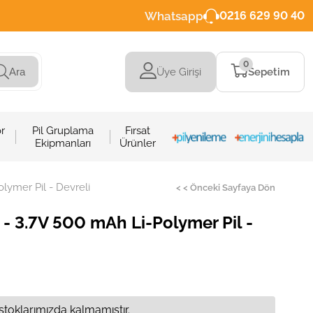
Whatsapp
0216 629 90 40
0
Üye Girişi
Sepetim
Ara
r
Pil Gruplama
Fırsat
Ekipmanları
Ürünler
lymer Pil - Devreli
< < Önceki Sayfaya Dön
- 3.7V 500 mAh Li-Polymer Pil -
stoklarımızda kalmamıştır.