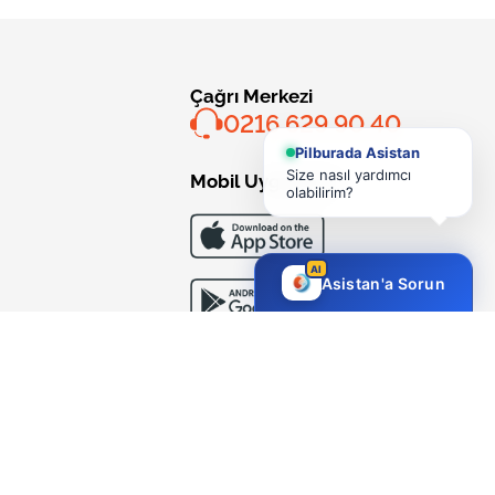
Çağrı Merkezi
0216 629 90 40
Pilburada Asistan
Size nasıl yardımcı
Mobil Uygulama
olabilirim?
AI
Asistan'a Sorun
Bizi Takip Edin