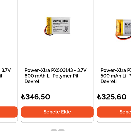
 3.7V
Power-Xtra PX503143 - 3.7V
Power-Xtra P
l -
600 mAh Li-Polymer Pil -
500 mAh Li-P
Devreli
Devreli
₺346,50
₺325,60
Sepete Ekle
Sepe