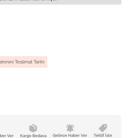
ahmini Teslimat Tarihi
Gelince Haber Ver
Teklif İste
ber Ver
Kargo Bedava