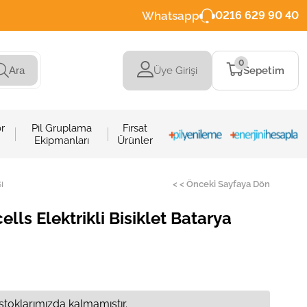
Whatsapp
0216 629 90 40
0
Üye Girişi
Sepetim
Ara
r
Pil Gruplama
Fırsat
Ekipmanları
Ürünler
ı
< < Önceki Sayfaya Dön
lls Elektrikli Bisiklet Batarya
stoklarımızda kalmamıştır.