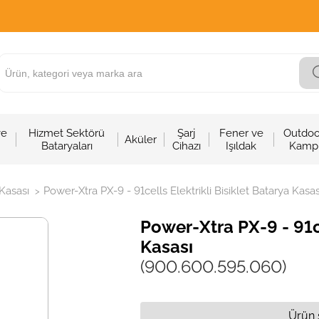
ve
Hizmet Sektörü
Şarj
Fener ve
Outdoo
Aküler
Bataryaları
Cihazı
Işıldak
Kamp
 Kasası
Power-Xtra PX-9 - 91cells Elektrikli Bisiklet Batarya Kasas
>
Power-Xtra PX-9 - 91ce
Kasası
(900.600.595.060)
Ürün 