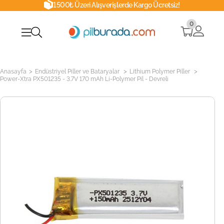
1500₺ Üzeri Alışverişlerde Kargo Ücretsiz!
0
>
>
>
Anasayfa
Endüstriyel Piller ve Bataryalar
Lithium Polymer Piller
Power-Xtra PX501235 - 3.7V 170 mAh Li-Polymer Pil - Devreli