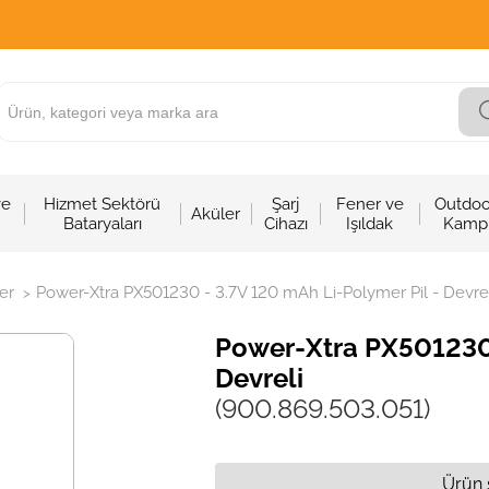
ve
Hizmet Sektörü
Şarj
Fener ve
Outdoo
Aküler
Bataryaları
Cihazı
Işıldak
Kamp
er
Power-Xtra PX501230 - 3.7V 120 mAh Li-Polymer Pil - Devrel
>
Power-Xtra PX501230 
Devreli
(900.869.503.051)
Ürün 