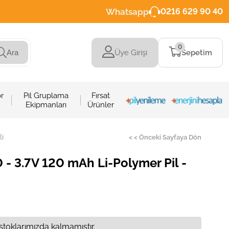
Whatsapp
0216 629 90 40
0
Üye Girişi
Sepetim
Ara
r
Pil Gruplama
Fırsat
Ekipmanları
Ürünler
i
< < Önceki Sayfaya Dön
- 3.7V 120 mAh Li-Polymer Pil -
stoklarımızda kalmamıştır.