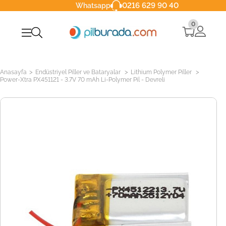
0216 629 90 40
Whatsapp
0
>
>
>
Anasayfa
Endüstriyel Piller ve Bataryalar
Lithium Polymer Piller
Power-Xtra PX451121 - 3.7V 70 mAh Li-Polymer Pil - Devreli