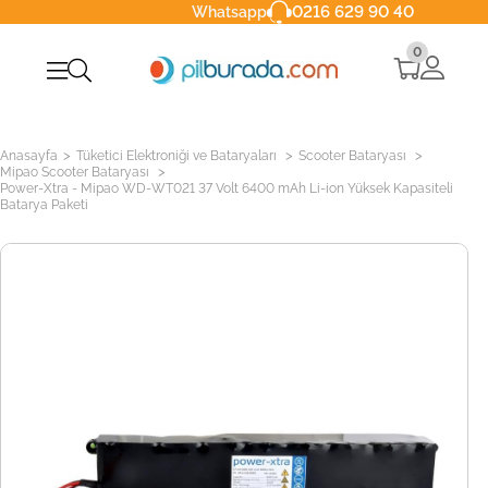
0216 629 90 40
Whatsapp
0
>
>
>
Anasayfa
Tüketici Elektroniği ve Bataryaları
Scooter Bataryası
>
Mipao Scooter Bataryası
Power-Xtra - Mipao WD-WT021 37 Volt 6400 mAh Li-ion Yüksek Kapasiteli
Batarya Paketi