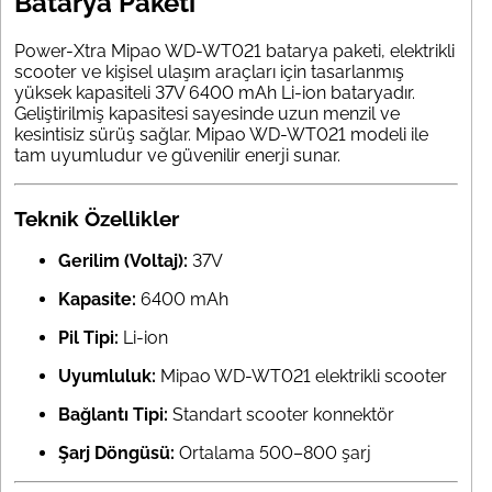
Batarya Paketi
Power-Xtra Mipao WD-WT021 batarya paketi, elektrikli
scooter ve kişisel ulaşım araçları için tasarlanmış
yüksek kapasiteli 37V 6400 mAh Li-ion bataryadır.
Geliştirilmiş kapasitesi sayesinde uzun menzil ve
kesintisiz sürüş sağlar. Mipao WD-WT021 modeli ile
tam uyumludur ve güvenilir enerji sunar.
Teknik Özellikler
Gerilim (Voltaj):
37V
Kapasite:
6400 mAh
Pil Tipi:
Li-ion
Uyumluluk:
Mipao WD-WT021 elektrikli scooter
Bağlantı Tipi:
Standart scooter konnektör
Şarj Döngüsü:
Ortalama 500–800 şarj