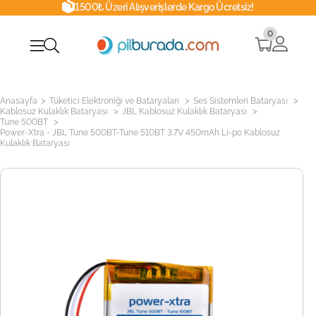
1500₺ Üzeri Alışverişlerde Kargo Ücretsiz!
0
>
>
>
Anasayfa
Tüketici Elektroniği ve Bataryaları
Ses Sistemleri Bataryası
>
>
Kablosuz Kulaklık Bataryası
JBL Kablosuz Kulaklık Bataryası
>
Tune 500BT
Power-Xtra - JBL Tune 500BT-Tune 510BT 3.7V 450mAh Li-po Kablosuz
Kulaklık Bataryası