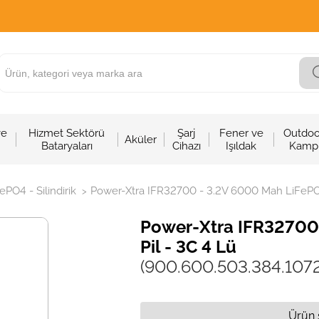
ve
Hizmet Sektörü
Şarj
Fener ve
Outdoo
Aküler
Bataryaları
Cihazı
Işıldak
Kamp
ePO4 - Silindirik
Power-Xtra IFR32700 - 3.2V 6000 Mah LiFePO4 
>
Power-Xtra IFR32700 
Pil - 3C 4 Lü
(900.600.503.384.107
Ürün 