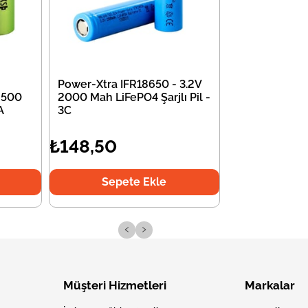
Power-Xtra IFR18650 - 3.2V
2500
2000 Mah LiFePO4 Şarjlı Pil -
A
3C
₺148,50
Sepete Ekle
‹
›
Müşteri Hizmetleri
Markalar