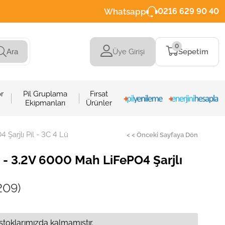
Whatsapp
0216 629 90 40
0
Üye Girişi
Sepetim
Ara
r
Pil Gruplama
Fırsat
Ekipmanları
Ürünler
Şarjlı Pil - 3C 4 Lü
< < Önceki Sayfaya Dön
- 3.2V 6000 Mah LiFePO4 Şarjlı
209)
stoklarımızda kalmamıştır.