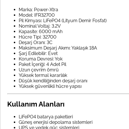
Marka: Power-Xtra
Model: IFR32700
Pil Kimyası: LiFePO4 (Lityum Demir Fosfat)
Nominal Voltaj: 3.2V
Kapasite: 6000 mAh
Hücre Tipi: 32700
Deşarj Oranı: 3C
Maksimum Deşarj Akımı: Yaklaşık 18A
Şarj Edilebilir: Evet
Koruma Devresi: Yok
Paket İçeriği: 4 Adet Pil
Uzun çevrim ömrü
Yüksek termal kararlılık
Düşük kendiliğinden deşarj oranı
Yüksek güvenlikli hücre yapısı
Kullanım Alanları
LiFePO4 batarya paketleri
Güneş enerjisi depolama sistemleri
UPS ve yedek güç sistemleri