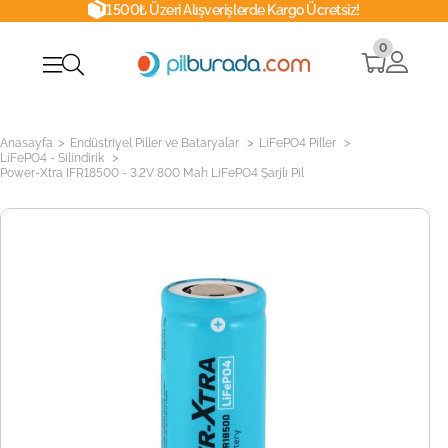
1500₺ Üzeri Alışverişlerde Kargo Ücretsiz!
0
>
>
>
Anasayfa
Endüstriyel Piller ve Bataryalar
LiFePO4 Piller
>
LiFePO4 - Silindirik
Power-Xtra IFR18500 - 3.2V 800 Mah LiFePO4 Şarjlı Pil