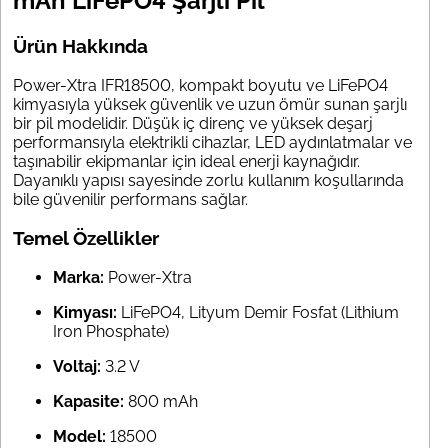
mAh LiFePO4 Şarjlı Pil
Ürün Hakkında
Power-Xtra IFR18500, kompakt boyutu ve LiFePO4
kimyasıyla yüksek güvenlik ve uzun ömür sunan şarjlı
bir pil modelidir. Düşük iç direnç ve yüksek deşarj
performansıyla elektrikli cihazlar, LED aydınlatmalar ve
taşınabilir ekipmanlar için ideal enerji kaynağıdır.
Dayanıklı yapısı sayesinde zorlu kullanım koşullarında
bile güvenilir performans sağlar.
Temel Özellikler
Marka:
Power-Xtra
Kimyası:
LiFePO4, Lityum Demir Fosfat (Lithium
Iron Phosphate)
Voltaj:
3.2 V
Kapasite:
800 mAh
Model:
18500