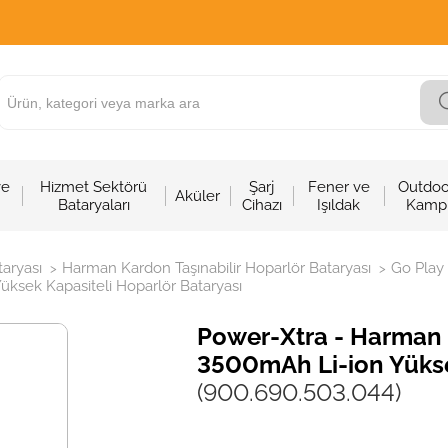
ve
Hizmet Sektörü
Şarj
Fener ve
Outdoo
Aküler
Bataryaları
Cihazı
Işıldak
Kamp
taryası
Harman Kardon Taşınabilir Hoparlör Bataryası
Go Play
>
>
ksek Kapasiteli Hoparlör Bataryası
Power-Xtra - Harman 
3500mAh Li-ion Yükse
(900.690.503.044)