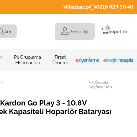
Whatsapp
0216 629 90 40
0
Üye Girişi
Sepetim
Ara
r
Pil Gruplama
Fırsat
Ekipmanları
Ürünler
>
< < Önceki
Sayfaya Dön
Kardon Go Play 3 - 10.8V
k Kapasiteli Hoparlör Bataryası