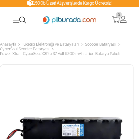
1500₺ Üzeri Alışverişlerde Kargo Ücretsiz!
0
>
>
>
Anasayfa
Tüketici Elektroniği ve Bataryaları
Scooter Bataryası
>
CyberSoul Scooter Bataryası
Power-Xtra - CyberSoul X3Pro 37 Volt 5200 mAh Li-ion Batarya Paketi