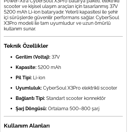
Power-Xtra CyberSoul X3Pro batarya paketi, elektrikli
scooter ve kişisel ulaşım araçları için tasarlanmış 37V
5200 mAh Li-ion bataryadır. Yeterli kapasitesi ile şehir
içi sürüşlerde güvenilir performans sağlar. CyberSoul
X3Pro modeli ile tam uyumludur ve uzun ömürlü
kullanım sunar.
Teknik Özellikler
Gerilim (Voltaj):
37V
Kapasite:
5200 mAh
Pil Tipi:
Li-ion
Uyumluluk:
CyberSoul X3Pro elektrikli scooter
Bağlantı Tipi:
Standart scooter konnektör
Şarj Döngüsü:
Ortalama 500–800 şarj
Kullanım Alanları