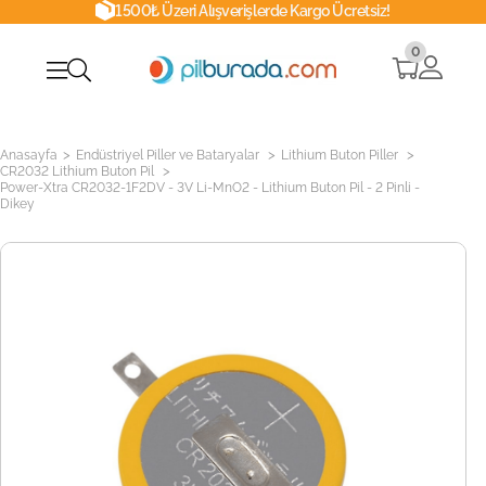
1500₺ Üzeri Alışverişlerde Kargo Ücretsiz!
0
>
>
>
Anasayfa
Endüstriyel Piller ve Bataryalar
Lithium Buton Piller
>
CR2032 Lithium Buton Pil
Power-Xtra CR2032-1F2DV - 3V Li-MnO2 - Lithium Buton Pil - 2 Pinli -
Dikey