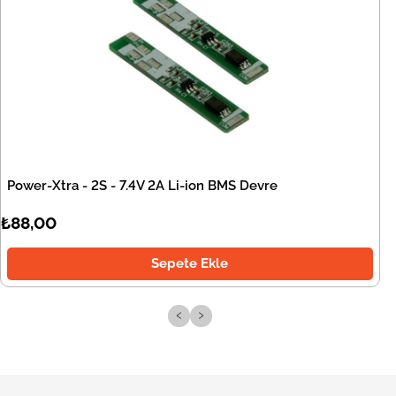
Power-Xtra - 2S - 7.4V 2A Li-ion BMS Devre
₺88,00
Sepete Ekle
‹
›