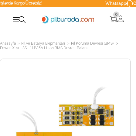
Ücretsiz!
0216 629 90
Whatsapp
0
>
>
>
Anasayfa
Pil ve Batarya Ekipmanları
Pil Koruma Devresi (BMS)
Power-Xtra - 3S - 11.1V 5A Li-ion BMS Devre - Balans