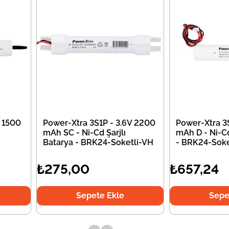
V 1500
Power-Xtra 3S1P - 3.6V 2200
Power-Xtra 3
mAh SC - Ni-Cd Şarjlı
mAh D - Ni-Cd
Batarya - BRK24-Soketli-VH
- BRK24-Soke
₺275,00
₺657,24
Sepete Ekle
Sepe