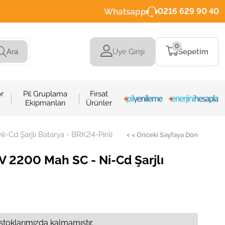
Whatsapp
0216 629 90 40
0
Üye Girişi
Sepetim
Ara
r
Pil Gruplama
Fırsat
Ekipmanları
Ürünler
-Cd Şarjlı Batarya - BRK24-Pinli
< < Önceki Sayfaya Dön
V 2200 Mah SC - Ni-Cd Şarjlı
stoklarımızda kalmamıştır.