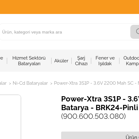
ve
Hizmet Sektörü
Şarj
Fener ve
Outdoo
Aküler
Bataryaları
Cihazı
Işıldak
Kamp
alar
Ni-Cd Bataryalar
Power-Xtra 3S1P - 3.6V 2200 Mah SC - Ni
>
>
Power-Xtra 3S1P - 3.6
Batarya - BRK24-Pinli
(900.600.503.080)
Ürün 