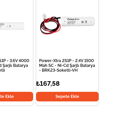
S1P - 3.6V 4000
Power-Xtra 2S1P - 2.4V 1500
 Şarjlı Batarya
Mah SC - Ni-Cd Şarjlı Batarya
tli
- BRK23-Soketli-VH
₺167,58
te Ekle
Sepete Ekle