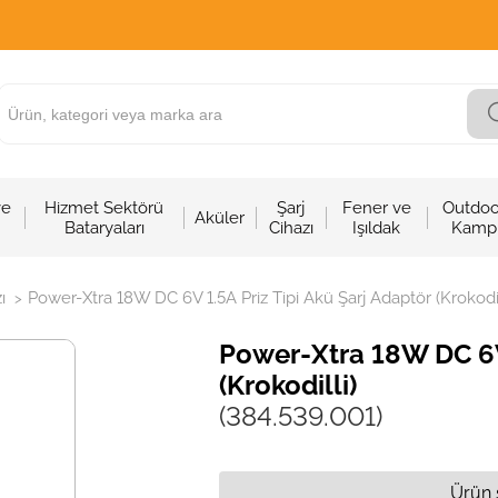
ve
Hizmet Sektörü
Şarj
Fener ve
Outdoo
Aküler
Bataryaları
Cihazı
Işıldak
Kamp
ı
Power-Xtra 18W DC 6V 1.5A Priz Tipi Akü Şarj Adaptör (Krokodil
>
Power-Xtra 18W DC 6V 
(Krokodilli)
(384.539.001)
Ürün 