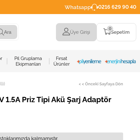
Whatsapp
0216 629 90 40
0
Üye Girişi
Sepetim
Ara
r
Pil Gruplama
Fırsat
Ekipmanları
Ürünler
li)
< < Önceki Sayfaya Dön
1.5A Priz Tipi Akü Şarj Adaptör
stoklarımızda kalmamıştır.