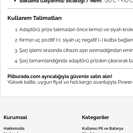
Saklama (Dayanma) Sıcaklığı / Nem:
-20°C ~ +70°C
Kullanım Talimatları
Adaptörü prize takmadan önce kırmızı ve siyah kroko
Kırmızı uç pozitif (+), siyah uç negatif (–) kutba bağlan
Şarj işlemi sırasında cihazın aşırı ısınmadığından emi
Şarj tamamlandığında adaptörü prizden çıkararak bağ
Pilburada.com ayrıcalığıyla güvenle satın alın!
Yüksek kalite, uygun fiyat ve hızlı kargo avantajıyla Powe
Kurumsal
Kategoriler
Hakkımızda
Kullanıcı Pil ve Batarya