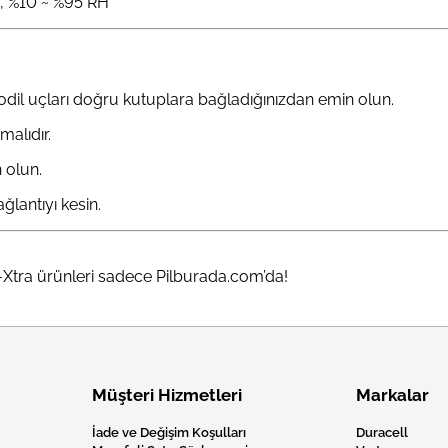
, %10 ~ %95 RH
dil uçları doğru kutuplara bağladığınızdan emin olun.
malıdır.
n olun.
lantıyı kesin.
r-Xtra ürünleri sadece Pilburada.com’da!
Müşteri Hizmetleri
Markalar
İade ve Değişim Koşulları
Duracell