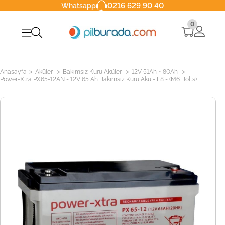
0216 629 90 40
Whatsapp
0
>
>
>
>
Anasayfa
Aküler
Bakımsız Kuru Aküler
12V 51Ah ~ 80Ah
Power-Xtra PX65-12AN - 12V 65 Ah Bakımsız Kuru Akü - F8 - (M6 Bolts)