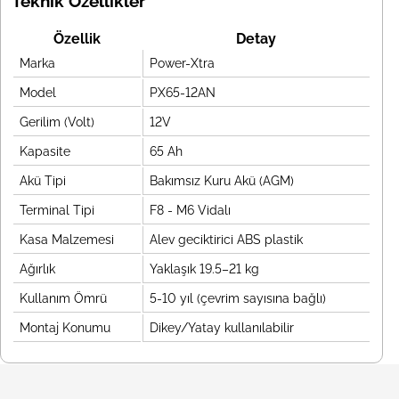
Teknik Özellikler
Özellik
Detay
Marka
Power-Xtra
Model
PX65-12AN
Gerilim (Volt)
12V
Kapasite
65 Ah
Akü Tipi
Bakımsız Kuru Akü (AGM)
Terminal Tipi
F8 - M6 Vidalı
Kasa Malzemesi
Alev geciktirici ABS plastik
Ağırlık
Yaklaşık 19.5–21 kg
Kullanım Ömrü
5-10 yıl (çevrim sayısına bağlı)
Montaj Konumu
Dikey/Yatay kullanılabilir