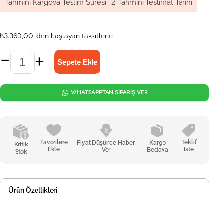
Tahmini Kargoya Teslim Süresi
:
2 Tahmini Teslimat Tarihi
₺3.360,00
'den başlayan taksitlerle
WHATSAPPTAN SİPARİŞ VER
Favorilere
Teklif
Fiyat Düşünce Haber
Kargo
Kritik
Ekle
İste
Ver
Bedava
Stok
Ürün Özellikleri