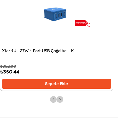
Xtar 4U - 27W 4 Port USB Çoğaltıcı - K
₺352,00
₺350,44
Sepete Ekle
‹
›