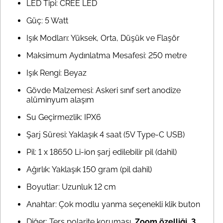
LED Tipi: CREE LED
Güç: 5 Watt
Işık Modları: Yüksek, Orta, Düşük ve Flaşör
Maksimum Aydınlatma Mesafesi: 250 metre
Işık Rengi: Beyaz
Gövde Malzemesi: Askeri sınıf sert anodize
alüminyum alaşım
Su Geçirmezlik: IPX6
Şarj Süresi: Yaklaşık 4 saat (5V Type-C USB)
Pil: 1 x 18650 Li-ion şarj edilebilir pil (dahil)
Ağırlık: Yaklaşık 150 gram (pil dahil)
Boyutlar: Uzunluk 12 cm
Anahtar: Çok modlu yanma seçenekli klik buton
Diğer: Ters polarite koruması,
Zoom özelliği, 3