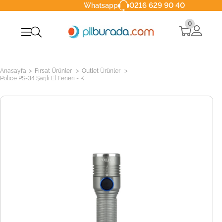
0216 629 90 40
Whatsapp
0
>
>
>
Anasayfa
Fırsat Ürünler
Outlet Ürünler
Police PS-34 Şarjlı El Feneri - K