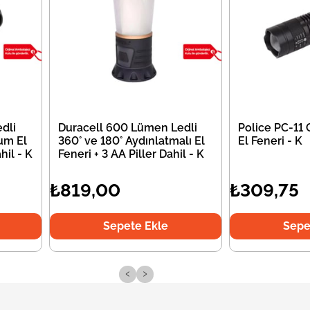
dli
Duracell 600 Lümen Ledli
Police PC-11
um El
360° ve 180° Aydınlatmalı El
El Feneri - K
hil - K
Feneri + 3 AA Piller Dahil - K
₺819,00
₺309,75
Sepete Ekle
Sepe
‹
›