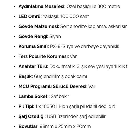
Aydınlatma Mesafesi:
Özel başlığı ile 300 metre
LED Ömrü:
Yaklaşık 100.000 saat
Gövde Malzemesi:
Sert anodize kaplama, askeri sı
Gövde Rengi:
Siyah
Koruma Sınıfı:
PX-8 (Suya ve darbeye dayanıklı)
Ters Polarite Koruması:
Var
Anahtar Türü:
Dokunmatik, 3 ışık seviyesi ayarlı klik t
Başlık:
Güçlendirilmiş odak camı
MCU Programlı Sürücü Devresi:
Var
Lamba Soketi:
Saf bakır
Pil Tipi:
1 x 18650 Li-ion şarjlı pil (dâhil değildir)
Şarj Özelliği:
USB üzerinden şarj edilebilir
Boyutlar:
98mm x 25mm x 20mm