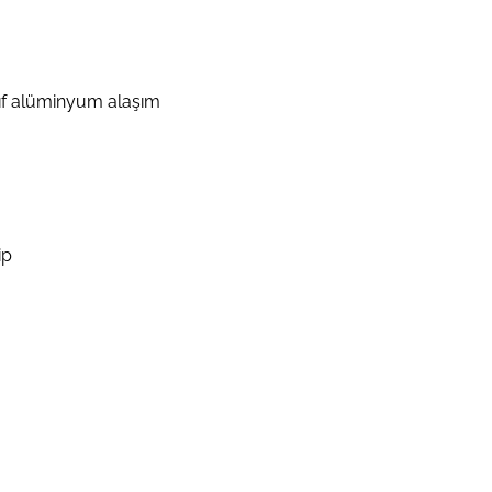
nıf alüminyum alaşım
ip