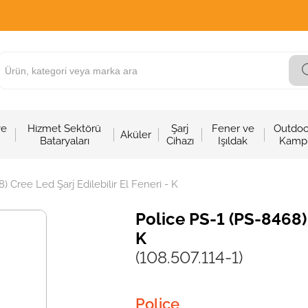
ve
Hizmet Sektörü
Şarj
Fener ve
Outdoo
Aküler
Bataryaları
Cihazı
Işıldak
Kamp
) Cree Led Şarj Edilebilir El Feneri - K
Police PS-1 (PS-8468) 
K
(108.507.114-1)
Police