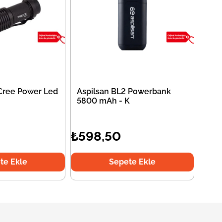
 Cree Power Led
Aspilsan BL2 Powerbank
5800 mAh - K
₺598,50
te Ekle
Sepete Ekle