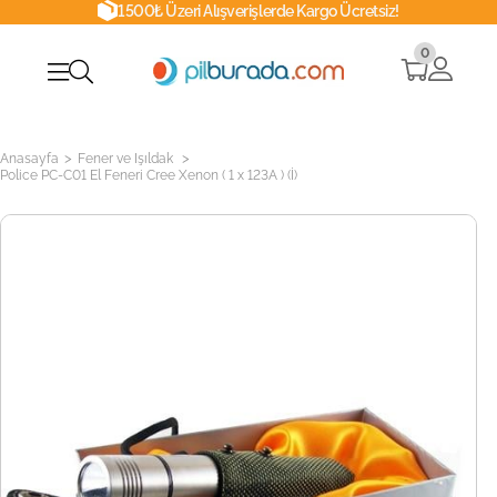
1500₺ Üzeri Alışverişlerde Kargo Ücretsiz!
0
>
>
Anasayfa
Fener ve Işıldak
Police PC-C01 El Feneri Cree Xenon ( 1 x 123A ) (İ)