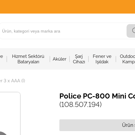
ve
Hizmet Sektörü
Şarj
Fener ve
Outdoo
Aküler
Bataryaları
Cihazı
Işıldak
Kamp
 3 x AAA (İ)
Police PC-800 Mini Co
(108.507.194)
Ürün 