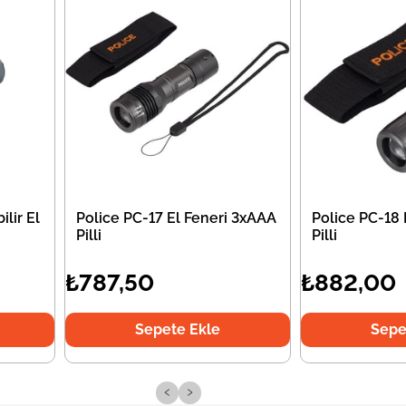
ilir El
Police PC-17 El Feneri 3xAAA
Police PC-18 
Pilli
Pilli
₺787,50
₺882,00
Sepete Ekle
Sepe
‹
›