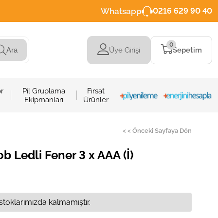
Whatsapp
0216 629 90 40
0
Üye Girişi
Sepetim
Ara
r
Pil Gruplama
Fırsat
Ekipmanları
Ürünler
< < Önceki Sayfaya Dön
b Ledli Fener 3 x AAA (İ)
stoklarımızda kalmamıştır.