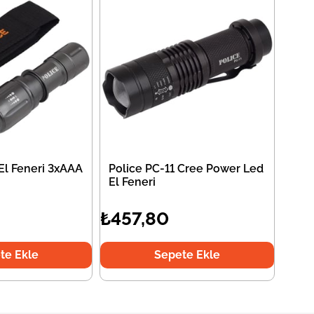
El Feneri 3xAAA
Police PC-11 Cree Power Led
El Feneri
₺457,80
te Ekle
Sepete Ekle