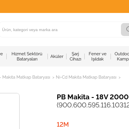
ve
Hizmet Sektörü
Şarj
Fener ve
Outdoo
Aküler
Bataryaları
Cihazı
Işıldak
Kamp
Makita Matkap Bataryası
Ni-Cd Makita Matkap Bataryası
>
>
>
PB Makita - 18V 2000
(900.600.595.116.1031
12M