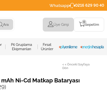
Whatsapp
0216 629 90 40
0
Üye Girişi
Sepetim
Ara
r
Pil Gruplama
Fırsat
Ekipmanları
Ürünler
< < Önceki Sayfaya
Dön
 mAh Ni-Cd Matkap Bataryası
29)