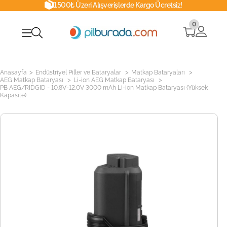
1500₺ Üzeri Alışverişlerde Kargo Ücretsiz!
0
>
>
>
Anasayfa
Endüstriyel Piller ve Bataryalar
Matkap Bataryaları
>
>
AEG Matkap Bataryası
Li-ion AEG Matkap Bataryası
PB AEG/RIDGID - 10.8V-12.0V 3000 mAh Li-ion Matkap Bataryası (Yüksek
Kapasite)