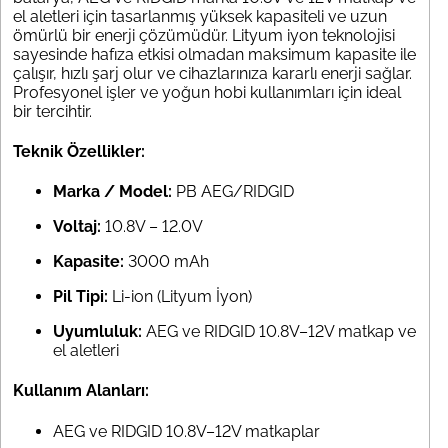
el aletleri için tasarlanmış yüksek kapasiteli ve uzun
ömürlü bir enerji çözümüdür. Lityum iyon teknolojisi
sayesinde hafıza etkisi olmadan maksimum kapasite ile
çalışır, hızlı şarj olur ve cihazlarınıza kararlı enerji sağlar.
Profesyonel işler ve yoğun hobi kullanımları için ideal
bir tercihtir.
Teknik Özellikler:
Marka / Model:
PB AEG/RIDGID
Voltaj:
10.8V – 12.0V
Kapasite:
3000 mAh
Pil Tipi:
Li-ion (Lityum İyon)
Uyumluluk:
AEG ve RIDGID 10.8V–12V matkap ve
el aletleri
Kullanım Alanları:
AEG ve RIDGID 10.8V–12V matkaplar