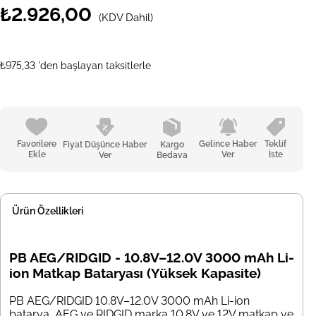
₺2.926,00
(KDV Dahil)
₺975,33
'den başlayan taksitlerle
Favorilere
Gelince Haber
Teklif
Fiyat Düşünce Haber
Kargo
Ekle
Ver
İste
Ver
Bedava
Ürün Özellikleri
PB AEG/RIDGID - 10.8V–12.0V 3000 mAh Li-
ion Matkap Bataryası (Yüksek Kapasite)
PB AEG/RIDGID 10.8V–12.0V 3000 mAh Li-ion
batarya, AEG ve RIDGID marka 10.8V ve 12V matkap ve