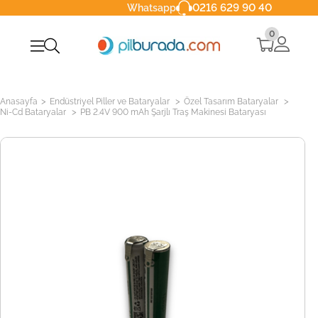
0216 629 90 40
Whatsapp
0
>
>
>
Anasayfa
Endüstriyel Piller ve Bataryalar
Özel Tasarım Bataryalar
>
Ni-Cd Bataryalar
PB 2.4V 900 mAh Şarjlı Traş Makinesi Bataryası