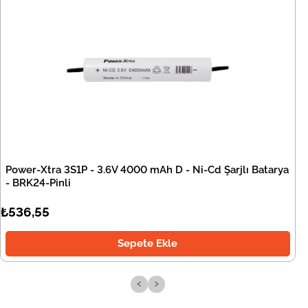
Power-Xtra 3S1P - 3.6V 4000 mAh D - Ni-Cd Şarjlı Batarya
- BRK24-Pinli
₺536,55
Sepete Ekle
‹
›