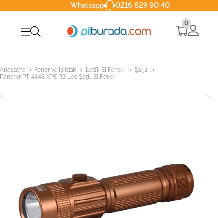
0216 629 90 40
Whatsapp
0
>
>
>
>
Anasayfa
Fener ve Işıldak
Led'li El Feneri
Şarjlı
Panther PT-4848 XPE R2 Led Şarjlı El Feneri