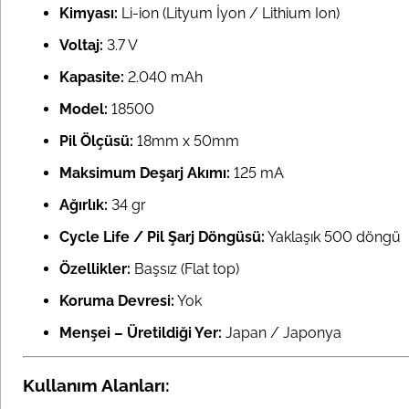
Kimyası:
Li-ion (Lityum İyon / Lithium Ion)
Voltaj:
3.7 V
Kapasite:
2.040 mAh
Model:
18500
Pil Ölçüsü:
18mm x 50mm
Maksimum Deşarj Akımı:
125 mA
Ağırlık:
34 gr
Cycle Life / Pil Şarj Döngüsü:
Yaklaşık 500 döngü
Özellikler:
Başsız (Flat top)
Koruma Devresi:
Yok
Menşei – Üretildiği Yer:
Japan / Japonya
Kullanım Alanları: