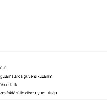
güsü
ygulamalarda güvenli kullanım
ühendislik
orm faktörü ile cihaz uyumluluğu