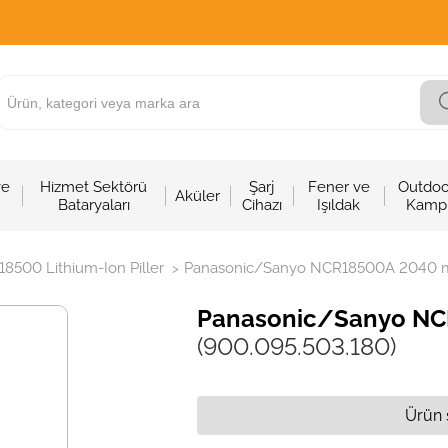
ve
Hizmet Sektörü
Şarj
Fener ve
Outdoo
Aküler
Bataryaları
Cihazı
Işıldak
Kamp
18500 Lithium-Ion Piller
Panasonic/Sanyo NCR18500A 2040 mA
>
Panasonic/Sanyo NCR
(900.095.503.180)
Ürün 