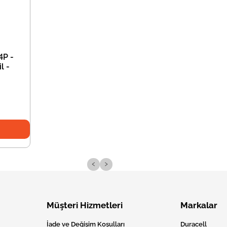
4P -
l -
‹
›
Müşteri Hizmetleri
Markalar
İade ve Değişim Koşulları
Duracell