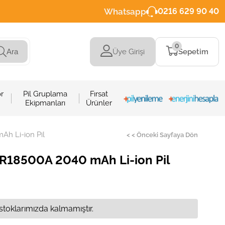
Whatsapp
0216 629 90 40
0
Üye Girişi
Sepetim
Ara
r
Pil Gruplama
Fırsat
Ekipmanları
Ürünler
h Li-ion Pil
< < Önceki Sayfaya Dön
18500A 2040 mAh Li-ion Pil
stoklarımızda kalmamıştır.