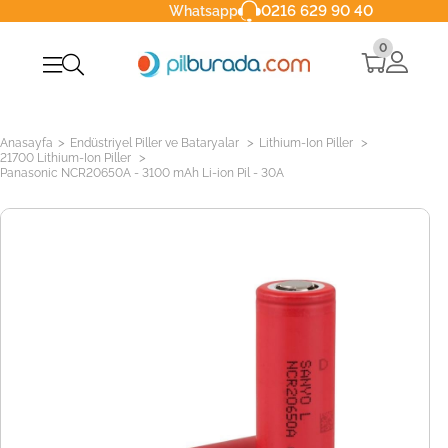
0216 629 90 40
Whatsapp
0
>
>
>
Anasayfa
Endüstriyel Piller ve Bataryalar
Lithium-Ion Piller
>
21700 Lithium-Ion Piller
Panasonic NCR20650A - 3100 mAh Li-ion Pil - 30A