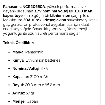
Panasonic NCR20650A
, yüksek performans ve
dayanıklılık sunan
3.7V nominal voltaj
ile
3100 mAh
kapasiteye
sahip güçlü bir
Lithium ion
şarjlı pildir.
Maksimum
30A sürekli deşarj akımı
sayesinde yüksek
güç gerektiren profesyonel uygulamalar için ideal
enerji kaynağıdır. Dayanıklı yapısı ve yüksek enerji
yoğunluğu ile uzun süreli performans sağlar.
Teknik Özellikler:
Marka:
Panasonic
Kimya:
Lithium ion batteries
Nominal Voltaj:
3.7 V
Kapasite:
3100 mAh
Boyut:
20.0 mm x 65.2 mm
Ağırlık:
57 gr
Menşei:
Japan