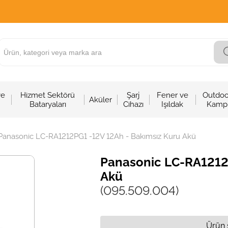
ve
Hizmet Sektörü
Şarj
Fener ve
Outdoo
Aküler
Bataryaları
Cihazı
Işıldak
Kamp
Panasonic LC-RA1212PG1 -12V 12Ah - Bakımsız Kuru Akü
Panasonic LC-RA1212P
Akü
(095.509.004)
Ürün 