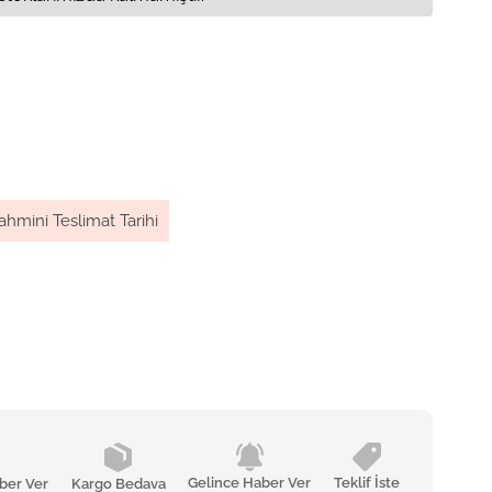
ahmini Teslimat Tarihi
Gelince Haber Ver
Teklif İste
ber Ver
Kargo Bedava