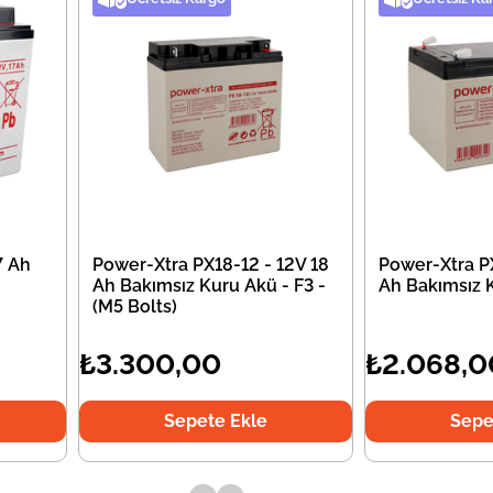
7 Ah
Power-Xtra PX18-12 - 12V 18
Power-Xtra PX
Ah Bakımsız Kuru Akü - F3 -
Ah Bakımsız 
(M5 Bolts)
₺3.300,00
₺2.068,0
Sepete Ekle
Sepe