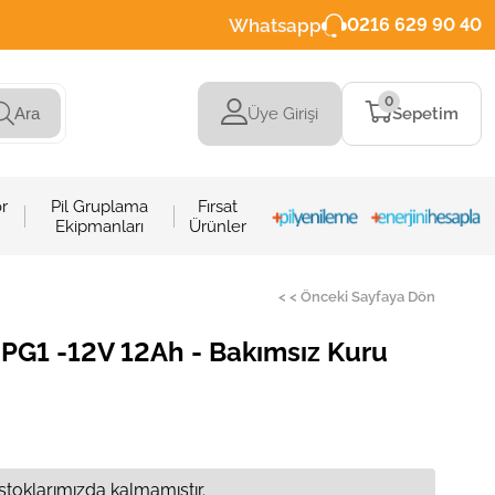
Whatsapp
0216 629 90 40
0
Üye Girişi
Sepetim
Ara
r
Pil Gruplama
Fırsat
Ekipmanları
Ürünler
< < Önceki Sayfaya Dön
G1 -12V 12Ah - Bakımsız Kuru
stoklarımızda kalmamıştır.