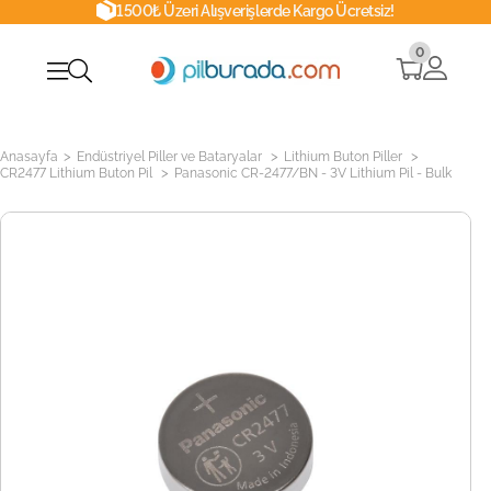
1500₺ Üzeri Alışverişlerde Kargo Ücretsiz!
0
>
>
>
Anasayfa
Endüstriyel Piller ve Bataryalar
Lithium Buton Piller
>
CR2477 Lithium Buton Pil
Panasonic CR-2477/BN - 3V Lithium Pil - Bulk