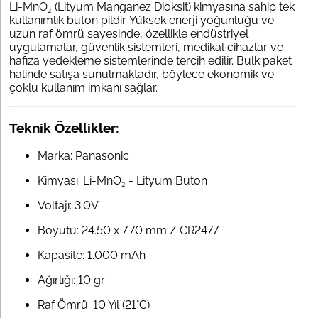
Li-MnO₂ (Lityum Manganez Dioksit) kimyasına sahip tek
kullanımlık buton pildir. Yüksek enerji yoğunluğu ve
uzun raf ömrü sayesinde, özellikle endüstriyel
uygulamalar, güvenlik sistemleri, medikal cihazlar ve
hafıza yedekleme sistemlerinde tercih edilir. Bulk paket
halinde satışa sunulmaktadır, böylece ekonomik ve
çoklu kullanım imkanı sağlar.
Teknik Özellikler:
Marka: Panasonic
Kimyası: Li-MnO₂ - Lityum Buton
Voltajı: 3.0V
Boyutu: 24.50 x 7.70 mm / CR2477
Kapasite: 1.000 mAh
Ağırlığı: 10 gr
Raf Ömrü: 10 Yıl (21°C)