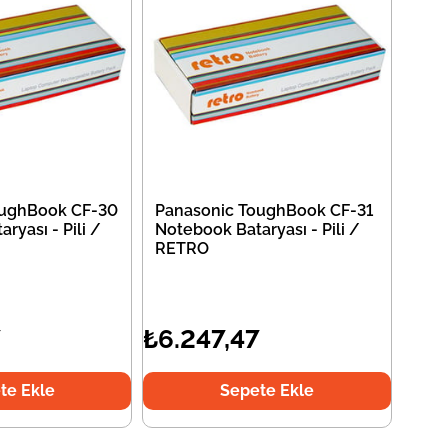
oughBook CF-30
Panasonic ToughBook CF-31
ryası - Pili /
Notebook Bataryası - Pili /
RETRO
7
₺6.247,47
te Ekle
Sepete Ekle