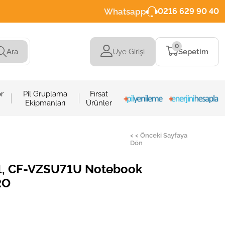
Whatsapp
0216 629 90 40
0
Üye Girişi
Sepetim
Ara
r
Pil Gruplama
Fırsat
Ekipmanları
Ürünler
< < Önceki Sayfaya
Dön
1, CF-VZSU71U Notebook
RO