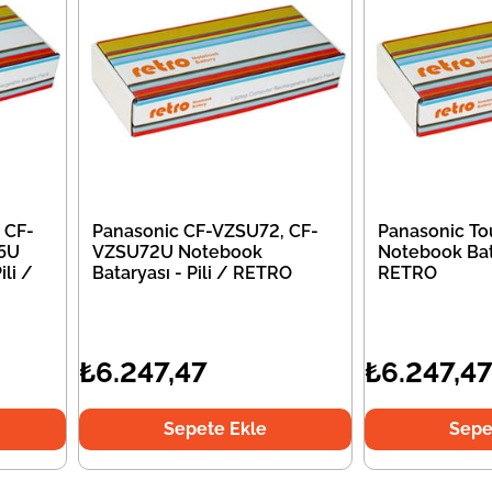
 CF-
Panasonic CF-VZSU72, CF-
Panasonic T
5U
VZSU72U Notebook
Notebook Bata
li /
Bataryası - Pili / RETRO
RETRO
₺6.247,47
₺6.247,4
Sepete Ekle
Sepe