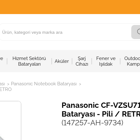
ve
Hizmet Sektörü
Şarj
Fener ve
Outdoo
Aküler
Bataryaları
Cihazı
Işıldak
Kamp
sı
Panasonic Notebook Bataryası
>
>
RETRO
Panasonic CF-VZSU7
Bataryası - Pili / RET
(147257-AH-9734)