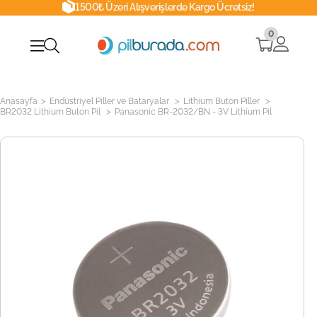
1500₺ Üzeri Alışverişlerde Kargo Ücretsiz!
0
>
>
>
Anasayfa
Endüstriyel Piller ve Bataryalar
Lithium Buton Piller
>
BR2032 Lithium Buton Pil
Panasonic BR-2032/BN - 3V Lithium Pil