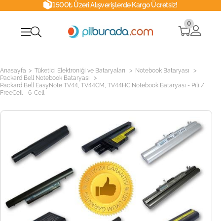
1500₺ Üzeri Alışverişlerde Kargo Ücretsiz!
0
>
>
>
Anasayfa
Tüketici Elektroniği ve Bataryaları
Notebook Bataryası
>
Packard Bell Notebook Bataryası
Packard Bell EasyNote TV44, TV44CM, TV44HC Notebook Bataryası - Pili /
FreeCell - 6-Cell