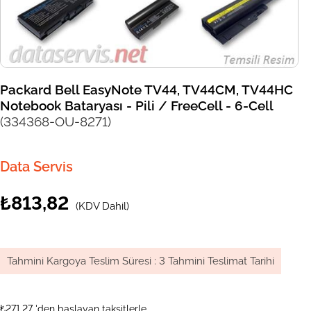
Packard Bell EasyNote TV44, TV44CM, TV44HC
Notebook Bataryası - Pili / FreeCell - 6-Cell
(334368-OU-8271)
Data Servis
₺813,82
(KDV Dahil)
Tahmini Kargoya Teslim Süresi
:
3 Tahmini Teslimat Tarihi
₺271,27
'den başlayan taksitlerle