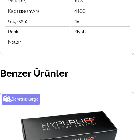
Voltaj (V)
10.8
Kapasite (mAh)
4400
Güç (Wh)
48
Renk
Siyah
Notlar
Benzer Ürünler
Ücretsiz Kargo